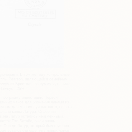
ционерами. В том же году контрольные
руппы Pearson, являющейся семейным
rveys из Бристоля: за сумму чуть ниже
Harveys - 25%.
 программу инвестиций. Первой
вянных чанов для брожения чанами из
ычным для многих лучших шато, но в то
начало конца Латура. Опасения
 вина Латур остались неизменными.
часток Пти-Батайе, были вновь
Ле Фор де Латур, который был отделен
зал установили еще пять новых чанов