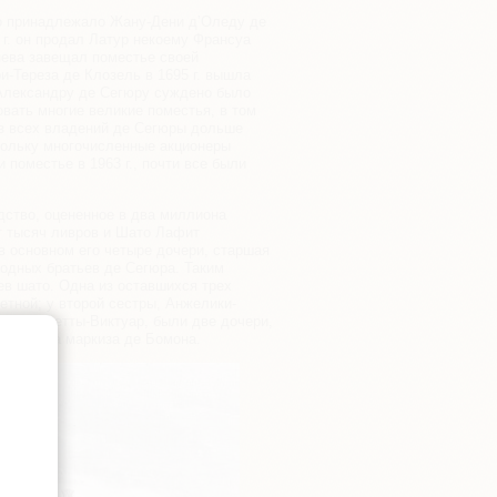
но принадлежало Жану-Дени д’Оледу де
 г. он продал Латур некоему Франсуа
нева завещал поместье своей
и-Тереза де Клозель в 1695 г. вышла
Александру де Сегюру суждено было
вать многие великие поместья, в том
 Из всех владений де Сегюры дольше
кольку многочисленные акционеры
и поместье в 1963 г., почти все были
дство, оцененное в два миллиона
т тысяч ливров и Шато Лафит
в основном его четыре дочери, старшая
родных братьев де Сегюра. Таким
ев шато. Одна из оставшихся трех
етной; у второй сестры, Анжелики-
и-Антуанетты-Виктуар, были две дочери,
угая - за маркиза де Бомона.