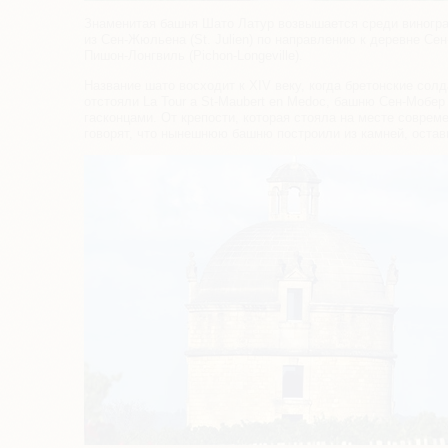
Знаменитая башня Шато Латур возвышается среди виногра
из Сен-Жюльена (St. Julien) по направлению к деревне Сен
Пишон-Лонгвиль (Pichon-Longeville).
Название шато восходит к XIV веку, когда бретонские со
отстояли La Tour a St-Maubert еn Medoc, башню Сен-Мобер
гасконцами. От крепости, которая стояла на месте совреме
говорят, что нынешнюю башню построили из камней, остав