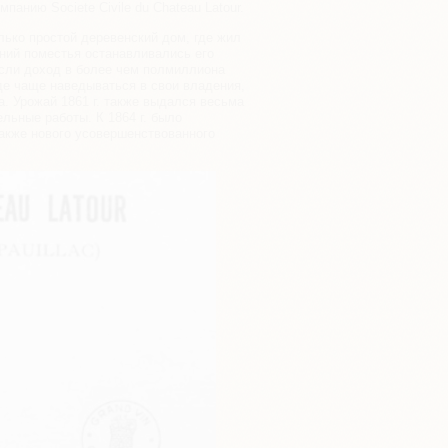
панию Societe Civile du Chateau Latour.
олько простой деревенский дом, где жил
ний поместья останавливались его
если доход в более чем полмиллиона
де чаще наведываться в свои владения,
а. Урожай 1861 г. также выдался весьма
льные работы. К 1864 г. было
акже нового усовершенствованного