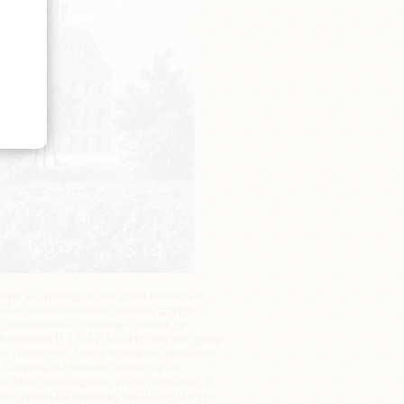
ра за границу, и его доля поместья
ой-то необъяснимой причине другие
 прибавились торговцы. Земли де
нбалон. В 1833 и 1840 гг. эти две доли
ель Джонстон. Присутствие посредников
де Сегюры выставили поместье на
пятьсот одиннадцать тысяч франков. В
вное право на продажу вин Шато Латура