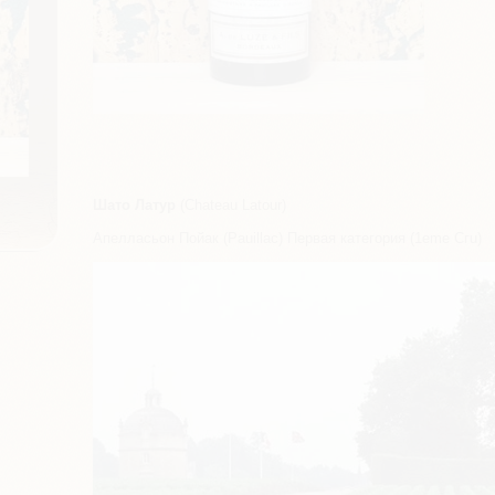
Шато Латур
(Chateau Latour)
Апелласьон Пойак (Pauillac) Первая категория (1eme Сгu)