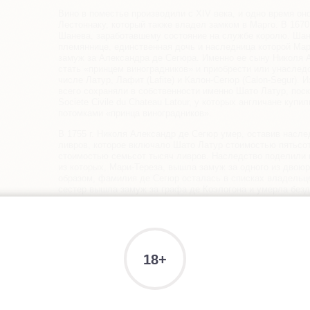
Вино в поместье производили с XIV века, и одно время о
Лестоннаку, который также владел замком в Марго. В 1670
Шанева, заработавшему состояние на службе королю. Ша
племяннице, единственная дочь и наследница которой Мар
замуж за Александра де Сегюра. Именно ее сыну Николя 
стать «принцем виноградников» и приобрести или унаследо
числе Латур, Лафит (Lafite) и Калон-Сегюр (Calon-Sеgur).
всего сохраняли в собственности именно Шато Латур, пос
Societe Civile du Chateau Latour, у которых англичане купил
потомками «принца виноградников».
В 1755 г. Николя Александр де Сегюр умер, оставив насле
ливров, которое включало Шато Латур стоимостью пятьсо
стоимостью семьсот тысяч ливров. Наследство поделили 
из которых, Мари-Тереза, вышла замуж за одного из двою
образом, фамилия де Сегюр осталась в списках владельц
сестер вышла замуж за графа де Коэлогона и умерла безд
Луизы, был сын - граф де Сегюр-Кабернак; у третьей, Мар
и обе удачно вышли замуж: одна - за графа де ла Палю, др