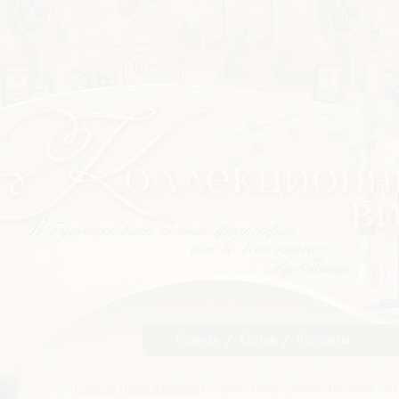
Главная
Статьи
Контакты
Главная
\
Вина Франции
\ Chateau Latour Pauillac 1er Grand Cru