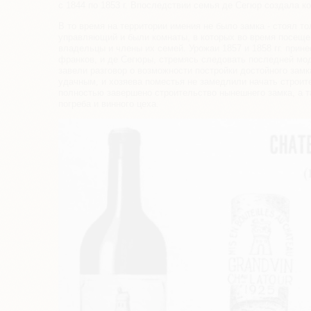
с 1844 по 1853 г. Впоследствии семья де Сегюр создала ком
B тo время на территории имения не было замка - стоял т
управляющий и были комнаты, в которых во время посеще
владельцы и члены их семей. Урожаи 1857 и 1858 гг. прин
франков, и де Сегюры, стремясь следовать последней мо
завели разговор о возможности постройки достойного замк
удачным, и хозяева поместья не замедлили начать строите
полностью завершено строительство нынешнего замка, а т
погреба и винного цеха.