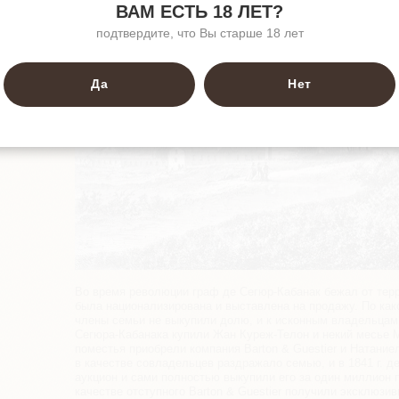
ВАМ ЕСТЬ 18 ЛЕТ?
подтвердите, что Вы старше 18 лет
Да
Нет
Во время революции граф де Сегюр-Кабанак бежал от терро
была национализирована и выставлена на продажу. По как
члены семьи не выкупили долю, и к исконным владельцам
Сегюра-Кабанака купили Жан Куреж-Телон и некий месье Мо
поместья приобрели компания Barton & Guestier и Натани
в качестве совладельцев раздражало семью, и в 1841 г. 
аукцион и сами полностью выкупили его за один миллион 
качестве отступного Barton & Guestier получили эксклюзи