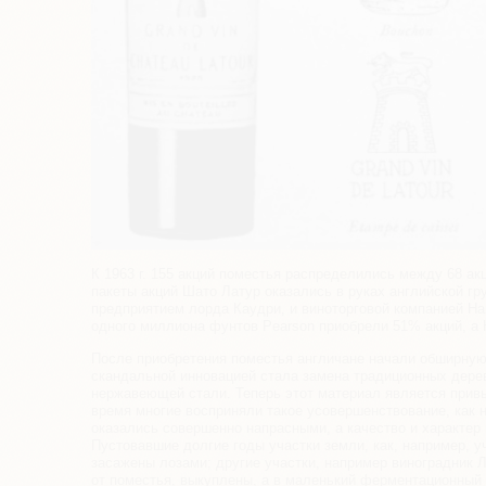
К 1963 г. 155 акций поместья распределились между 68 ак
пакеты акций Шато Латур оказались в руках английской г
предприятием лорда Каудри, и виноторговой компанией Ha
одного миллиона фунтов Pearson приобрели 51% акций, a 
После приобретения поместья англичане начали обширную
скандальной инновацией стала замена традиционных дере
нержавеющей стали. Теперь этот материал является прив
время многие восприняли такое усовершенствование, как 
оказались совершенно напрасными, а качество и характер
Пустовавшие долгие годы участки земли, как, например, у
засажены лозами; другие участки, например виноградник 
от поместья, выкуплены, а в маленький ферментационный 